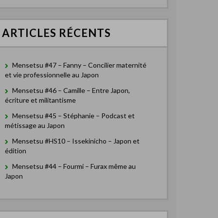
e
r
c
ARTICLES RÉCENTS
h
e
r
Mensetsu #47 – Fanny – Concilier maternité
:
et vie professionnelle au Japon
Mensetsu #46 – Camille – Entre Japon,
écriture et militantisme
Mensetsu #45 – Stéphanie – Podcast et
métissage au Japon
Mensetsu #HS10 – Issekinicho – Japon et
édition
Mensetsu #44 – Fourmi – Furax même au
Japon