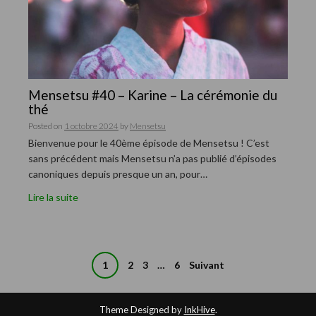
Mensetsu #40 – Karine – La cérémonie du
thé
Posted on
1 octobre 2024
by
Mensetsu
Bienvenue pour le 40ème épisode de Mensetsu ! C’est
sans précédent mais Mensetsu n’a pas publié d’épisodes
canoniques depuis presque un an, pour…
Lire la suite
1
2
3
…
6
Suivant
N
a
Theme Designed by
InkHive
.