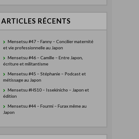
e
r
c
ARTICLES RÉCENTS
h
e
r
Mensetsu #47 – Fanny – Concilier maternité
:
et vie professionnelle au Japon
Mensetsu #46 – Camille – Entre Japon,
écriture et militantisme
Mensetsu #45 – Stéphanie – Podcast et
métissage au Japon
Mensetsu #HS10 – Issekinicho – Japon et
édition
Mensetsu #44 – Fourmi – Furax même au
Japon