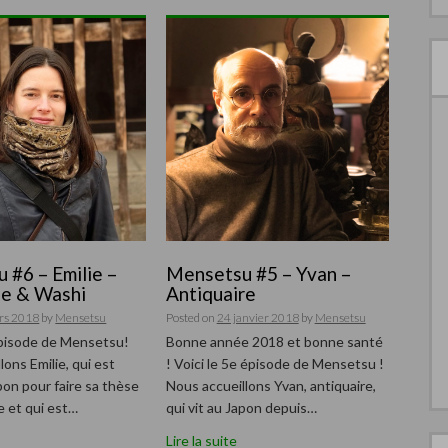
 #6 – Emilie –
Mensetsu #5 – Yvan –
e & Washi
Antiquaire
rs 2018
by
Mensetsu
Posted on
24 janvier 2018
by
Mensetsu
épisode de Mensetsu!
Bonne année 2018 et bonne santé
lons Emilie, qui est
! Voici le 5e épisode de Mensetsu !
on pour faire sa thèse
Nous accueillons Yvan, antiquaire,
e et qui est…
qui vit au Japon depuis…
Lire la suite