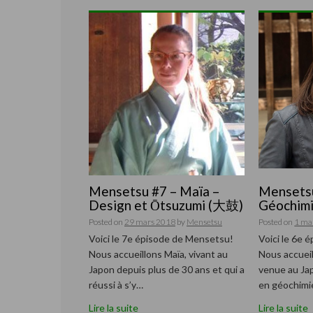
Mensetsu #7 – Maïa –
Mensetsu
Design et Ōtsuzumi (大鼓)
Géochimi
Posted on
29 mars 2018
by
Mensetsu
Posted on
1 ma
Voici le 7e épisode de Mensetsu!
Voici le 6e 
Nous accueillons Maïa, vivant au
Nous accueil
Japon depuis plus de 30 ans et qui a
venue au Jap
réussi à s’y…
en géochimi
Lire la suite
Lire la suite