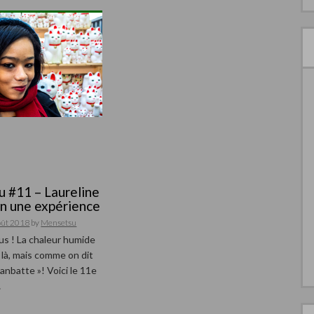
 #11 – Laureline
on une expérience
oût 2018
by
Mensetsu
us ! La chaleur humide
 là, mais comme on dit
 ganbatte »! Voici le 11e
…