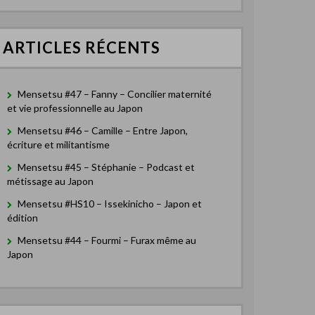
e
r
c
ARTICLES RÉCENTS
h
e
r
Mensetsu #47 – Fanny – Concilier maternité
:
et vie professionnelle au Japon
Mensetsu #46 – Camille – Entre Japon,
écriture et militantisme
Mensetsu #45 – Stéphanie – Podcast et
métissage au Japon
Mensetsu #HS10 – Issekinicho – Japon et
édition
Mensetsu #44 – Fourmi – Furax même au
Japon