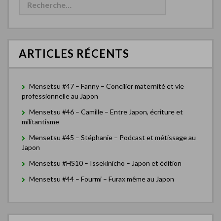
c
h
e
r
c
ARTICLES RÉCENTS
h
e
r
Mensetsu #47 – Fanny – Concilier maternité et vie
:
professionnelle au Japon
Mensetsu #46 – Camille – Entre Japon, écriture et
militantisme
Mensetsu #45 – Stéphanie – Podcast et métissage au
Japon
Mensetsu #HS10 – Issekinicho – Japon et édition
Mensetsu #44 – Fourmi – Furax même au Japon