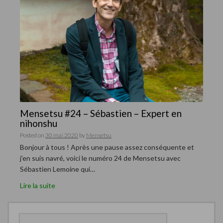
Mensetsu #24 – Sébastien – Expert en
nihonshu
Posted on
30 mai 2020
by
Mensetsu
Bonjour à tous ! Après une pause assez conséquente et
j’en suis navré, voici le numéro 24 de Mensetsu avec
Sébastien Lemoine qui…
Lire la suite
R
e