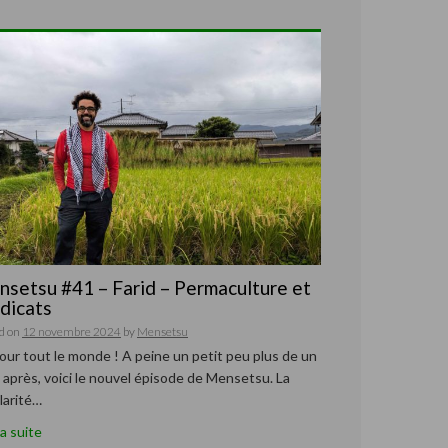
setsu #41 – Farid – Permaculture et
dicats
d on
12 novembre 2024
by
Mensetsu
our tout le monde ! A peine un petit peu plus de un
 après, voici le nouvel épisode de Mensetsu. La
larité…
la suite