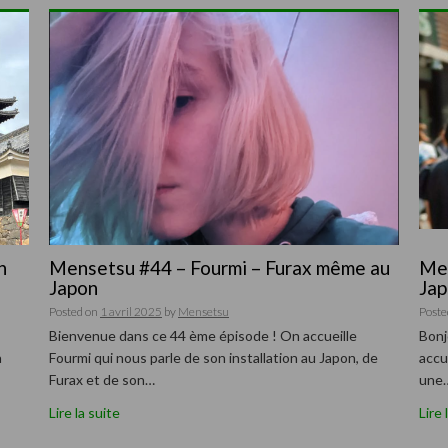
n
Mensetsu #44 – Fourmi – Furax même au
Men
Japon
Jap
Posted on
1 avril 2025
by
Mensetsu
Poste
Bienvenue dans ce 44 ème épisode ! On accueille
Bonj
a
Fourmi qui nous parle de son installation au Japon, de
accu
Furax et de son…
une
Lire la suite
Lire 