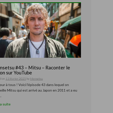
setsu #43 – Mitsu – Raconter le
on sur YouTube
d on
11 février 2025
by
Mensetsu
our à tous ! Voici l’épisode 43 dans lequel on
eille Mitsu qui est arrivé au Japon en 2011 et a eu
…
la suite