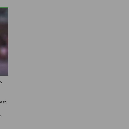
e
’est
…