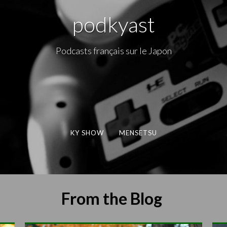
podkyast
Podcasts français sur le Japon
KY SHOW
MENSETSU
From the Blog