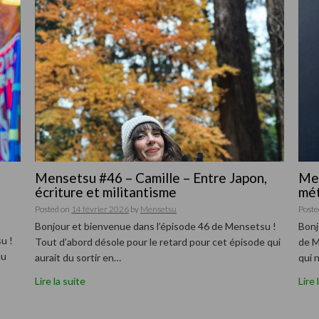
Mensetsu #46 – Camille – Entre Japon,
Men
écriture et militantisme
mét
Posted on
14 février 2026
by
Mensetsu
Poste
Bonjour et bienvenue dans l’épisode 46 de Mensetsu !
Bonj
u !
Tout d’abord désole pour le retard pour cet épisode qui
de M
du
aurait du sortir en…
qui 
Lire la suite
Lire 