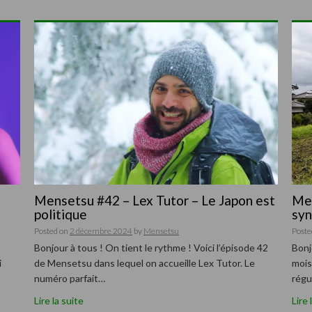
Mensetsu #42 – Lex Tutor – Le Japon est
Men
politique
syn
Posted on
2 décembre 2024
by
Mensetsu
Poste
Bonjour à tous ! On tient le rythme ! Voici l’épisode 42
Bonj
i
de Mensetsu dans lequel on accueille Lex Tutor. Le
mois
numéro parfait…
régu
Lire la suite
Lire 