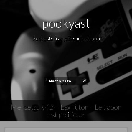
podkyast
Podcasts français sur le Japon
Mensetsu #42 – Lex Tutor – Le Japon
est politique