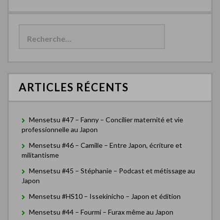
R
e
c
h
e
r
c
ARTICLES RÉCENTS
h
e
r
Mensetsu #47 – Fanny – Concilier maternité et vie
:
professionnelle au Japon
Mensetsu #46 – Camille – Entre Japon, écriture et
militantisme
Mensetsu #45 – Stéphanie – Podcast et métissage au
Japon
Mensetsu #HS10 – Issekinicho – Japon et édition
Mensetsu #44 – Fourmi – Furax même au Japon