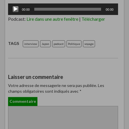
Lecteur
00:00
00:00
audio
Podcast:
Lire dans une autre fenêtre
|
Télécharger
TAGS
interview
Japon
podcast
Politique
voyage
Laisser un commentaire
Votre adresse de messagerie ne sera pas publiée.
Les
champs obligatoires sont indiqués avec
*
Commentaire