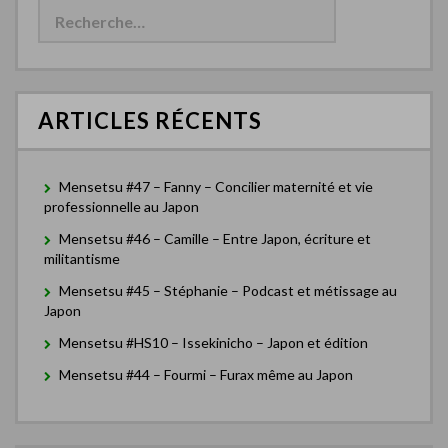
e
c
h
e
r
c
ARTICLES RÉCENTS
h
e
r
Mensetsu #47 – Fanny – Concilier maternité et vie
:
professionnelle au Japon
Mensetsu #46 – Camille – Entre Japon, écriture et
militantisme
Mensetsu #45 – Stéphanie – Podcast et métissage au
Japon
Mensetsu #HS10 – Issekinicho – Japon et édition
Mensetsu #44 – Fourmi – Furax même au Japon