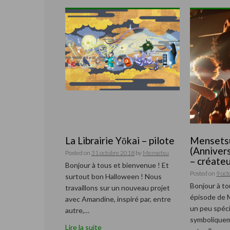
La Librairie Yōkai – pilote
Mensets
(Anniver
Posted on
31 octobre 2018
by
Mensetsu
– créate
Bonjour à tous et bienvenue ! Et
Posted on
9 oc
surtout bon Halloween ! Nous
Bonjour à tou
travaillons sur un nouveau projet
épisode de 
avec Amandine, inspiré par, entre
un peu spécia
autre,…
symboliquem
Lire la suite