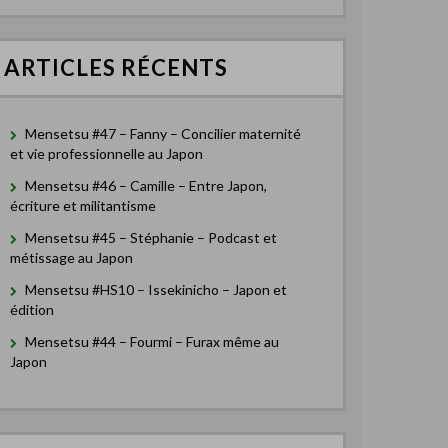
e
r
c
ARTICLES RÉCENTS
h
e
r
Mensetsu #47 – Fanny – Concilier maternité
:
et vie professionnelle au Japon
Mensetsu #46 – Camille – Entre Japon,
écriture et militantisme
Mensetsu #45 – Stéphanie – Podcast et
métissage au Japon
Mensetsu #HS10 – Issekinicho – Japon et
édition
Mensetsu #44 – Fourmi – Furax même au
Japon