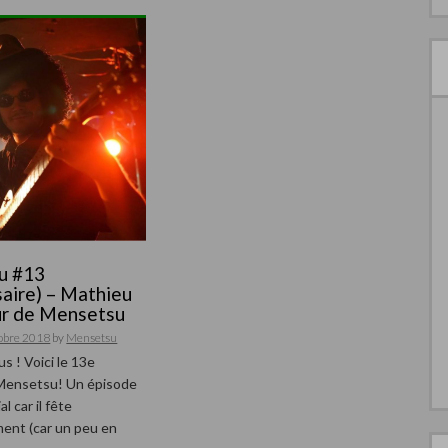
u #13
saire) – Mathieu
ur de Mensetsu
tobre 2018
by
Mensetsu
s ! Voici le 13e
Mensetsu! Un épisode
l car il fête
ent (car un peu en