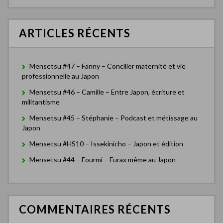
e
r
c
ARTICLES RÉCENTS
h
e
r
Mensetsu #47 – Fanny – Concilier maternité et vie
:
professionnelle au Japon
Mensetsu #46 – Camille – Entre Japon, écriture et
militantisme
Mensetsu #45 – Stéphanie – Podcast et métissage au
Japon
Mensetsu #HS10 – Issekinicho – Japon et édition
Mensetsu #44 – Fourmi – Furax même au Japon
COMMENTAIRES RÉCENTS