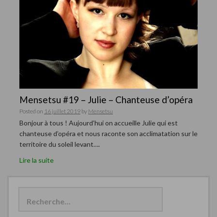
Mensetsu #19 – Julie – Chanteuse d’opéra
Posted on
16 juillet 2019
by
Mensetsu
Bonjour à tous ! Aujourd’hui on accueille Julie qui est
chanteuse d’opéra et nous raconte son acclimatation sur le
territoire du soleil levant….
Lire la suite
R
e
c
h