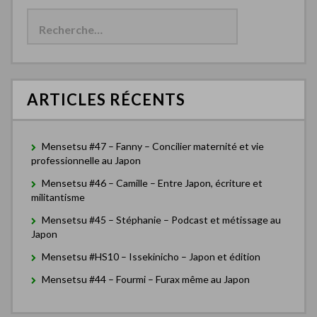
R
e
c
h
e
r
c
ARTICLES RÉCENTS
h
e
r
Mensetsu #47 – Fanny – Concilier maternité et vie
:
professionnelle au Japon
Mensetsu #46 – Camille – Entre Japon, écriture et
militantisme
Mensetsu #45 – Stéphanie – Podcast et métissage au
Japon
Mensetsu #HS10 – Issekinicho – Japon et édition
Mensetsu #44 – Fourmi – Furax même au Japon