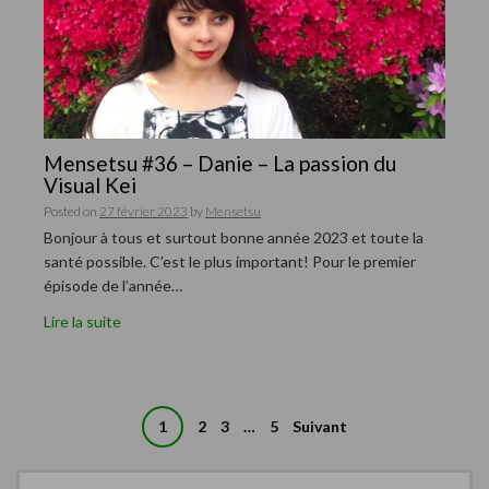
Mensetsu #36 – Danie – La passion du
Visual Kei
Posted on
27 février 2023
by
Mensetsu
Bonjour à tous et surtout bonne année 2023 et toute la
santé possible. C’est le plus important! Pour le premier
épisode de l’année…
Lire la suite
1
2
3
…
5
Suivant
N
a
R