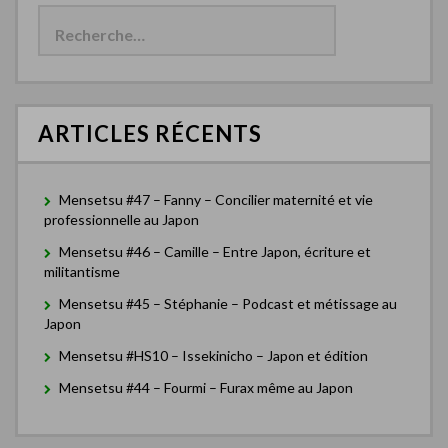
e
v
c
i
h
e
g
r
c
a
ARTICLES RÉCENTS
h
t
e
r
i
Mensetsu #47 – Fanny – Concilier maternité et vie
o
:
professionnelle au Japon
n
Mensetsu #46 – Camille – Entre Japon, écriture et
militantisme
d
Mensetsu #45 – Stéphanie – Podcast et métissage au
e
Japon
s
Mensetsu #HS10 – Issekinicho – Japon et édition
a
Mensetsu #44 – Fourmi – Furax même au Japon
r