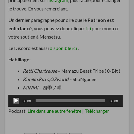
principalement sur
Instagram
, plus facile pour échanger
je trouve. En vous remerciant.
Un dernier paragraphe pour dire que le
Patreon est
enfin lancé,
vous pouvez donc cliquer
ici
pour montrer
votre soutien à Mensetsu.
Le Discord est aussi
disponible ici
.
Habillage:
Retti Chartreuse
– Namazu Beast Tribe ( 8-Bit )
Kuniko,Ritto,OZworld
– ShoNganee
MINMI
– 四季ノ唄
Lecteur
00:00
00:00
audio
Podcast:
Lire dans une autre fenêtre
|
Télécharger