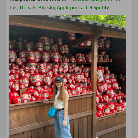
Tok
,
Threads
,
Bluesky
,
Apple podcast
et
Spotify
.