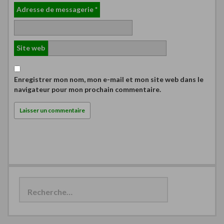
Adresse de messagerie
*
Site web
Enregistrer mon nom, mon e-mail et mon site web dans le
navigateur pour mon prochain commentaire.
R
e
c
h
e
r