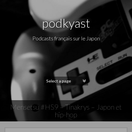
podkyast
Podcasts français sur le Japon
Mensetsu #HS9 – Tinakrys – Japon et
hip-hop