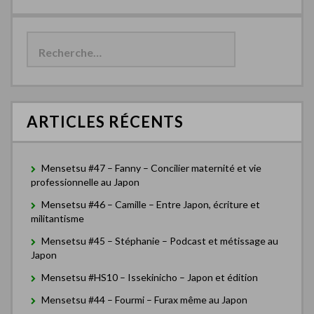
R
e
c
h
e
r
c
ARTICLES RÉCENTS
h
e
r
Mensetsu #47 – Fanny – Concilier maternité et vie
:
professionnelle au Japon
Mensetsu #46 – Camille – Entre Japon, écriture et
militantisme
Mensetsu #45 – Stéphanie – Podcast et métissage au
Japon
Mensetsu #HS10 – Issekinicho – Japon et édition
Mensetsu #44 – Fourmi – Furax même au Japon