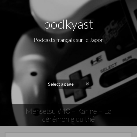
podkyast
Podcasts français sur le Japon
Mensetsu #40 – Karine – La
cérémonie du thé