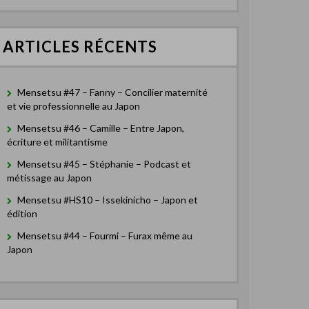
e
r
c
ARTICLES RÉCENTS
h
e
r
Mensetsu #47 – Fanny – Concilier maternité
:
et vie professionnelle au Japon
Mensetsu #46 – Camille – Entre Japon,
écriture et militantisme
Mensetsu #45 – Stéphanie – Podcast et
métissage au Japon
Mensetsu #HS10 – Issekinicho – Japon et
édition
Mensetsu #44 – Fourmi – Furax même au
Japon