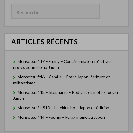
R
e
c
h
e
r
c
ARTICLES RÉCENTS
h
e
r
Mensetsu #47 – Fanny – Concilier maternité et vie
:
professionnelle au Japon
Mensetsu #46 – Camille – Entre Japon, écriture et
militantisme
Mensetsu #45 – Stéphanie – Podcast et métissage au
Japon
Mensetsu #HS10 – Issekinicho – Japon et édition
Mensetsu #44 – Fourmi – Furax même au Japon