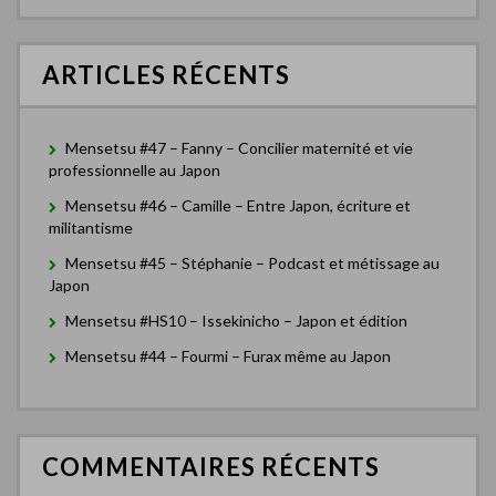
e
g
r
c
a
ARTICLES RÉCENTS
h
t
e
r
i
Mensetsu #47 – Fanny – Concilier maternité et vie
o
:
professionnelle au Japon
n
Mensetsu #46 – Camille – Entre Japon, écriture et
militantisme
d
Mensetsu #45 – Stéphanie – Podcast et métissage au
e
Japon
s
Mensetsu #HS10 – Issekinicho – Japon et édition
a
Mensetsu #44 – Fourmi – Furax même au Japon
r
t
i
COMMENTAIRES RÉCENTS