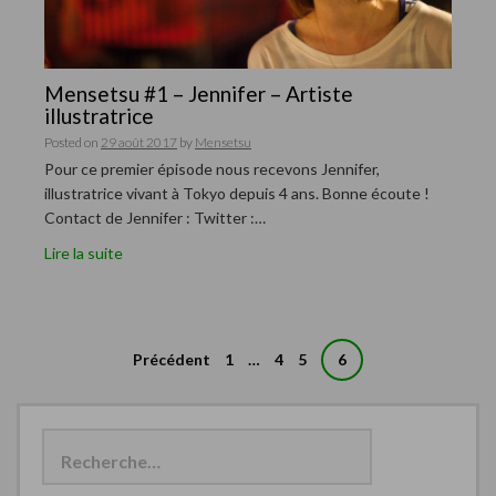
Mensetsu #1 – Jennifer – Artiste
illustratrice
Posted on
29 août 2017
by
Mensetsu
Pour ce premier épisode nous recevons Jennifer,
illustratrice vivant à Tokyo depuis 4 ans. Bonne écoute !
Contact de Jennifer : Twitter :…
Lire la suite
Précédent
1
…
4
5
6
N
a
R
e
v
c
i
h