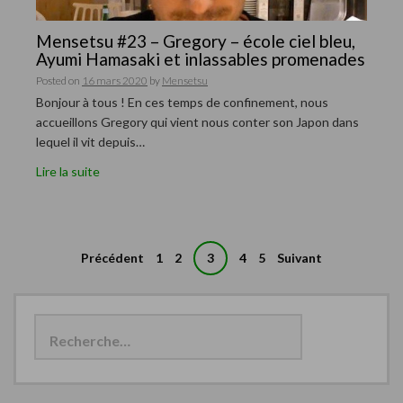
Mensetsu #23 – Gregory – école ciel bleu,
Ayumi Hamasaki et inlassables promenades
Posted on
16 mars 2020
by
Mensetsu
Bonjour à tous ! En ces temps de confinement, nous
accueillons Gregory qui vient nous conter son Japon dans
lequel il vit depuis…
Lire la suite
Précédent
1
2
3
4
5
Suivant
N
a
R
e
v
c
i
h
e
g
r