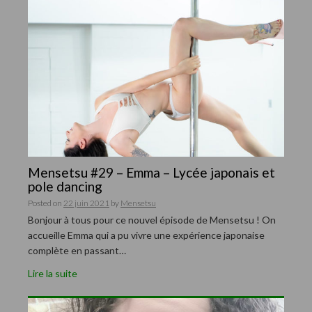
Mensetsu #29 – Emma – Lycée japonais et
pole dancing
Posted on
22 juin 2021
by
Mensetsu
Bonjour à tous pour ce nouvel épisode de Mensetsu ! On
accueille Emma qui a pu vivre une expérience japonaise
complète en passant…
Lire la suite