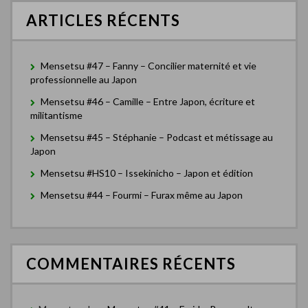
c
a
ARTICLES RÉCENTS
h
t
e
r
i
Mensetsu #47 – Fanny – Concilier maternité et vie
o
:
professionnelle au Japon
n
Mensetsu #46 – Camille – Entre Japon, écriture et
militantisme
d
Mensetsu #45 – Stéphanie – Podcast et métissage au
e
Japon
s
Mensetsu #HS10 – Issekinicho – Japon et édition
a
Mensetsu #44 – Fourmi – Furax même au Japon
r
t
i
COMMENTAIRES RÉCENTS
c