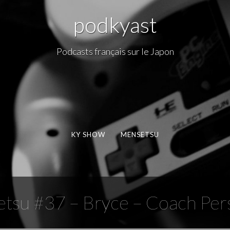
podkyast
Podcasts français sur le Japon
KY SHOW
MENSETSU
tsu #37 – Bryce – Coach Per