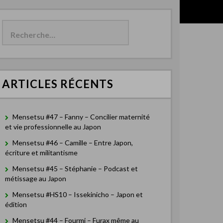
R
e
c
h
e
r
c
ARTICLES RÉCENTS
h
e
r
Mensetsu #47 – Fanny – Concilier maternité
:
et vie professionnelle au Japon
Mensetsu #46 – Camille – Entre Japon,
écriture et militantisme
Mensetsu #45 – Stéphanie – Podcast et
métissage au Japon
Mensetsu #HS10 – Issekinicho – Japon et
édition
Mensetsu #44 – Fourmi – Furax même au