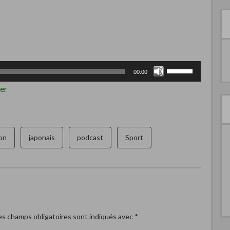
Utilisez
00:00
les
er
flèches
haut/bas
pour
on
japonais
podcast
Sport
augmenter
ou
diminuer
le
volume.
s champs obligatoires sont indiqués avec
*