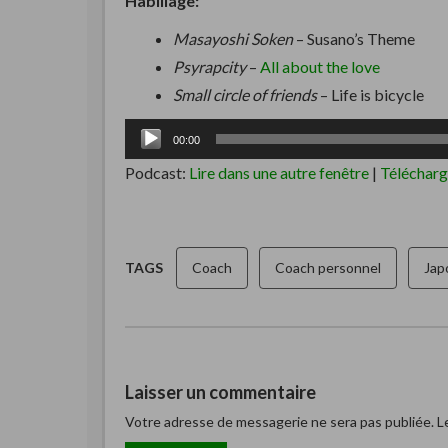
Habillage:
Masayoshi Soken
– Susano’s Theme
Psyrapcity
–
All about the love
Small circle of friends
– Life is bicycle
Lecteur
00:00
audio
Podcast:
Lire dans une autre fenêtre
|
Télécharg
TAGS
Coach
Coach personnel
Jap
Laisser un commentaire
Votre adresse de messagerie ne sera pas publiée.
Le