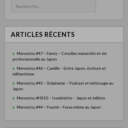
e
c
h
e
r
c
ARTICLES RÉCENTS
h
e
r
Mensetsu #47 – Fanny – Concilier maternité et vie
:
professionnelle au Japon
Mensetsu #46 – Camille – Entre Japon, écriture et
militantisme
Mensetsu #45 – Stéphanie – Podcast et métissage au
Japon
Mensetsu #HS10 – Issekinicho – Japon et édition
Mensetsu #44 – Fourmi – Furax même au Japon